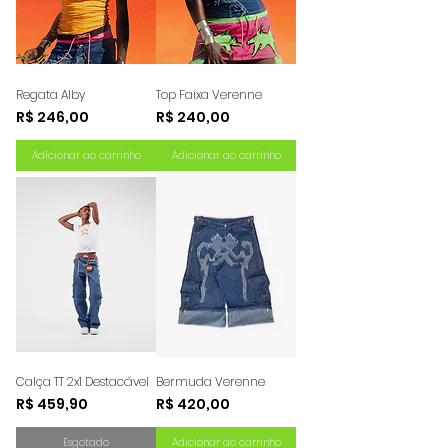
Regata Alby
Top Faixa Verenne
Preço
Preço
R$ 246,00
R$ 240,00
Adicionar ao carrinho
Adicionar ao carrinho
Calça TT 2x1 Destacável
Bermuda Verenne
Preço
Preço
R$ 459,90
R$ 420,00
Esgotado
Adicionar ao carrinho