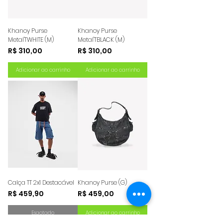
Khanoy Purse
Khanoy Purse
Metal'TWHITE (M)
Metal'TBLACK (M)
Preço
Preço
R$ 310,00
R$ 310,00
Adicionar ao carrinho
Adicionar ao carrinho
Calça TT 2x1 Destacável
Khanoy Purse (G)
Preço
Preço
R$ 459,90
R$ 459,00
Esgotado
Adicionar ao carrinho