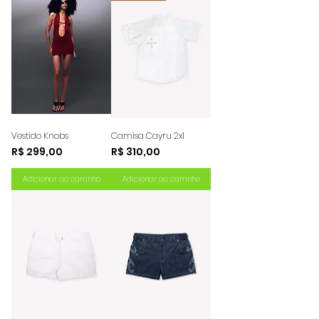
Vestido Knobs
Camisa Cayru 2x1
Preço
Preço
R$ 299,00
R$ 310,00
Adicionar ao carrinho
Adicionar ao carrinho