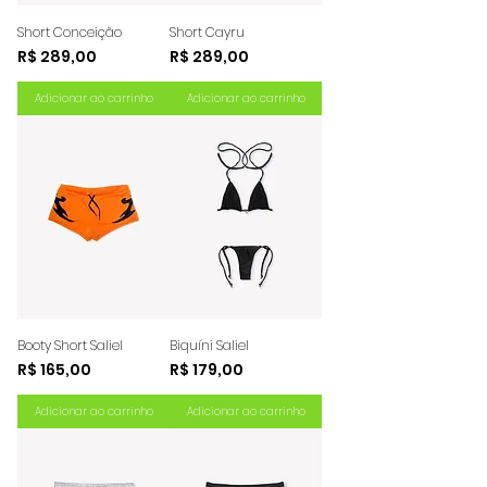
Short Conceição
Short Cayru
Preço
Preço
R$ 289,00
R$ 289,00
Adicionar ao carrinho
Adicionar ao carrinho
Booty Short Saliel
Biquíni Saliel
Preço
Preço
R$ 165,00
R$ 179,00
Adicionar ao carrinho
Adicionar ao carrinho