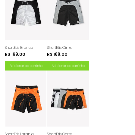
ShortEtis Branco
ShortEtis Cinza
Preço
Preço
R$ 169,00
R$ 169,00
Adicionar ao carrinho
Adicionar ao carrinho
ShortEtis Laranja
ShortEtis Cores