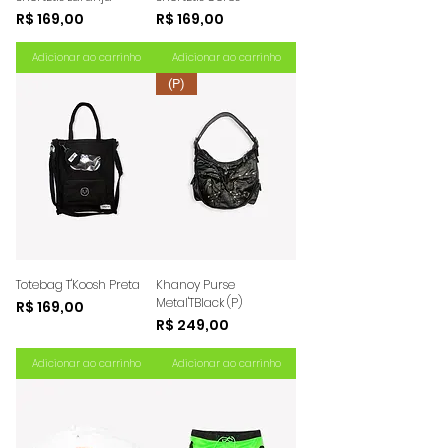
Preço
Preço
R$ 169,00
R$ 169,00
Adicionar ao carrinho
Adicionar ao carrinho
(P)
Totebag T'Koosh Preta
Khanoy Purse
Metal'TBlack (P)
Preço
R$ 169,00
Preço
R$ 249,00
Adicionar ao carrinho
Adicionar ao carrinho