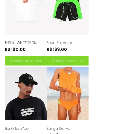
T-Shirt WHITE 7º Dia
Short Etis Verde
Preço
Preço
R$ 180,00
R$ 169,00
Adicionar ao carrinho
Adicionar ao carrinho
Boné TeroYde
Sunga Skarva