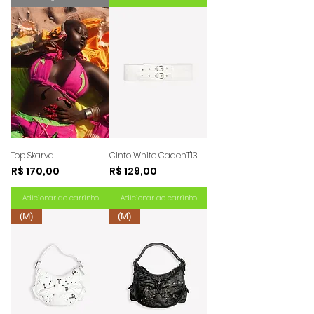
Top Skarva
Cinto White CadenT'13
Preço
Preço
R$ 170,00
R$ 129,00
Adicionar ao carrinho
Adicionar ao carrinho
(M)
(M)