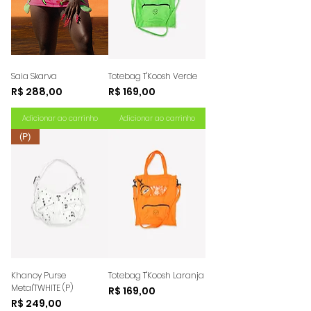
Saia Skarva
Totebag T'Koosh Verde
Preço
Preço
R$ 288,00
R$ 169,00
Adicionar ao carrinho
Adicionar ao carrinho
(P)
Khanoy Purse
Totebag T'Koosh Laranja
Metal'TWHITE (P)
Preço
R$ 169,00
Preço
R$ 249,00