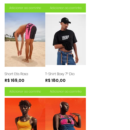
Adicionar ao carrinho
Adicionar ao carrinho
Short Etis Rosa
T-Shirt Boxy 7º Dia
Preço
Preço
R$ 169,00
R$ 180,00
Adicionar ao carrinho
Adicionar ao carrinho