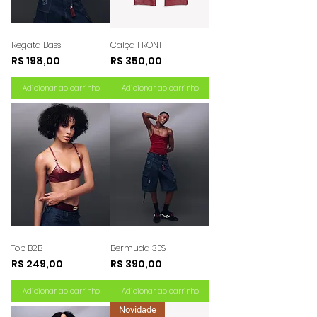
Regata Bass
Calça FRONT
Preço
Preço
R$ 198,00
R$ 350,00
Adicionar ao carrinho
Adicionar ao carrinho
Top B2B
Bermuda 3ES
Preço
Preço
R$ 249,00
R$ 390,00
Adicionar ao carrinho
Adicionar ao carrinho
Novidade