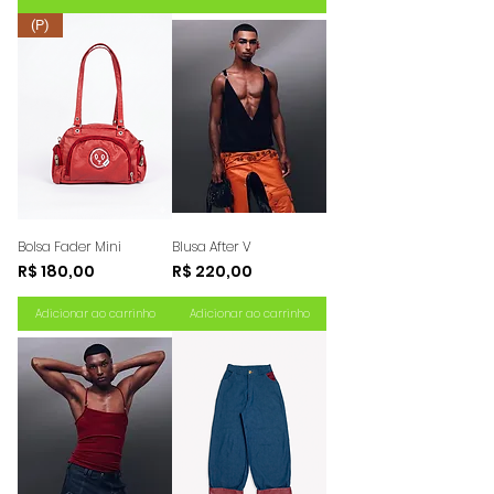
(P)
Bolsa Fader Mini
Blusa After V
Preço
Preço
R$ 180,00
R$ 220,00
Adicionar ao carrinho
Adicionar ao carrinho