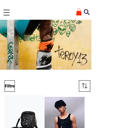
✰ GANHE 10% OFF ✰ Na primeira compra com o cupom 'TEROYDE'
Filtro