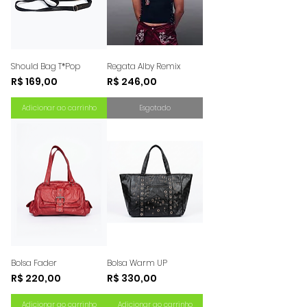
Should Bag T*Pop
Regata Alby Remix
Preço
Preço
R$ 169,00
R$ 246,00
Adicionar ao carrinho
Esgotado
Bolsa Fader
Bolsa Warm UP
Preço
Preço
R$ 220,00
R$ 330,00
Adicionar ao carrinho
Adicionar ao carrinho