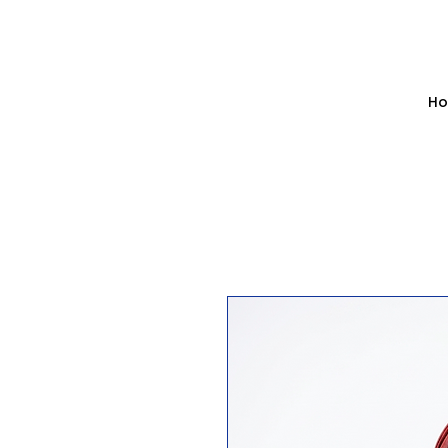
✰ GANH
H