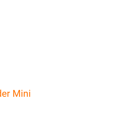
er Mini
reço