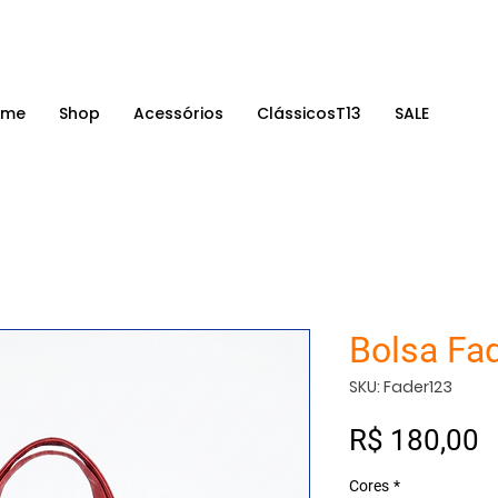
E 10% OFF ✰ Na primeira compra com o cupom 'TEROYDE'
ome
Shop
Acessórios
ClássicosT13
SALE
Bolsa Fad
SKU: Fader123
P
R$ 180,00
Cores
*