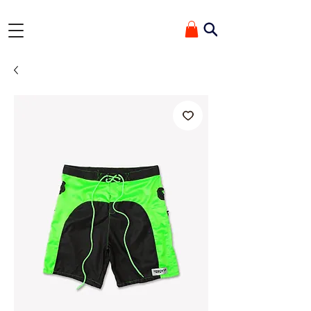
✰ GANHE 10% OFF ✰ Na primeira compra com o cupom 'TEROYDE'