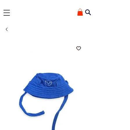
✰ GANHE 10% OFF ✰ Na primeira compra com o cupom 'TEROYDE'