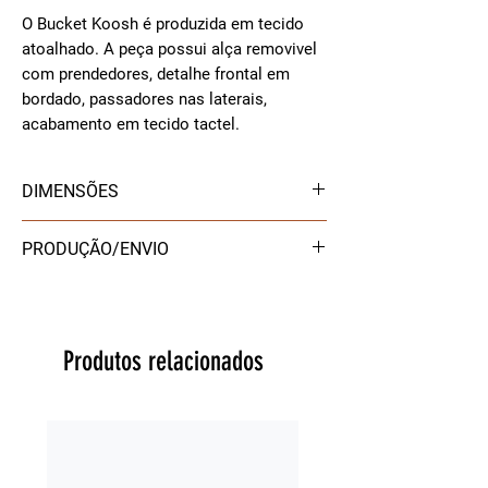
O Bucket Koosh é produzida em tecido
atoalhado. A peça possui alça removivel
com prendedores, detalhe frontal em
bordado, passadores nas laterais,
acabamento em tecido tactel.
DIMENSÕES
TAMANHO UNICO ( em média 58 cm
PRODUÇÃO/ENVIO
circunferência )
PRODUTO SOB ENCOMENDA
este é um produto
produzido sob
demanda
. Por isso, pedimos
10 dias
Produtos relacionados
úteis para a confecção