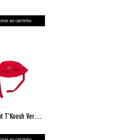
onar ao carrinho
Bucket Hat T'Koosh Vermelho
onar ao carrinho