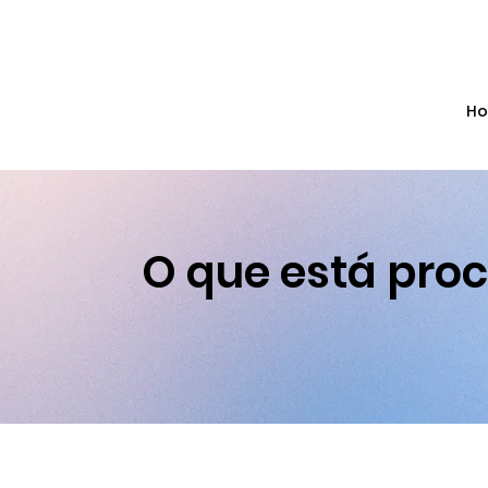
✰ GANH
H
O que está pro