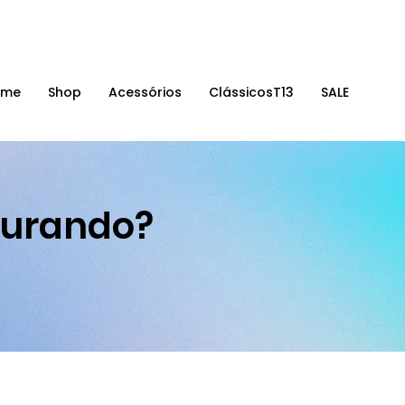
E 10% OFF ✰ Na primeira compra com o cupom 'TEROYDE'
ome
Shop
Acessórios
ClássicosT13
SALE
curando?