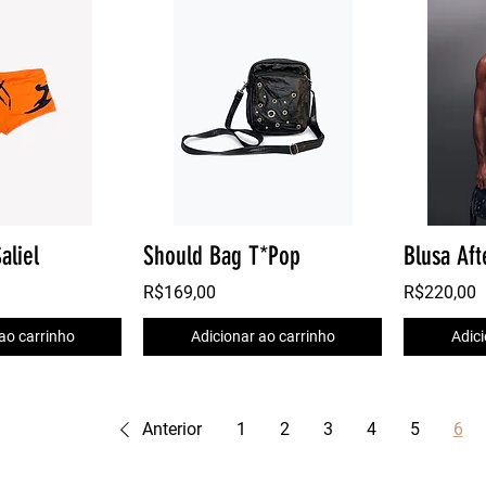
aliel
Should Bag T*Pop
Blusa Aft
R$169,00
R$220,00
ao carrinho
Adicionar ao carrinho
Adici
Anterior
1
2
3
4
5
6