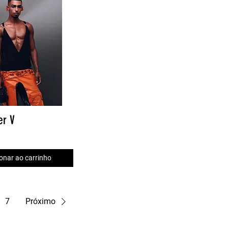
er V
onar ao carrinho
7
Próximo