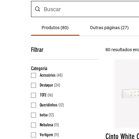
Produtos (80)
Outras páginas (27)
Filtrar
80 resultados e
Categoria
Acessórios
(
40
)
Destaque
(
24
)
TOTE
(
16
)
Queridinhos
(
12
)
bolsa
(
12
)
Nebulosa
(
11
)
Vertigem
(
11
)
Cinto White 