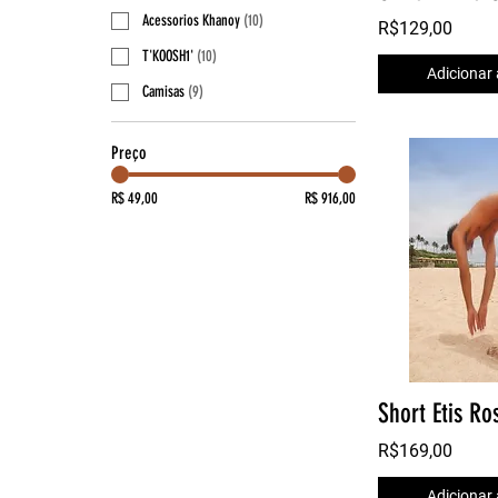
Acessorios Khanoy
(
10
)
R$129,00
T'KOOSH1'
(
10
)
Adicionar 
Camisas
(
9
)
Preço
R$ 49,00
R$ 916,00
Short Etis Ro
R$169,00
Adicionar 