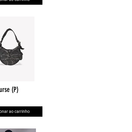
urse (P)
onar ao carrinho